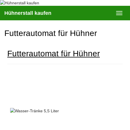
Skip
to
Hühnerstall kaufen
Toggl
main
navig
content
Futterautomat für Hühner
Futterautomat für Hühner