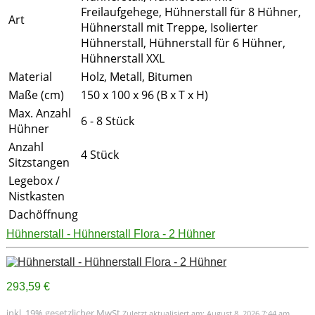
Freilaufgehege, Hühnerstall für 8 Hühner,
Art
Hühnerstall mit Treppe, Isolierter
Hühnerstall, Hühnerstall für 6 Hühner,
Hühnerstall XXL
Material
Holz, Metall, Bitumen
Maße (cm)
150 x 100 x 96 (B x T x H)
Max. Anzahl
6 - 8 Stück
Hühner
Anzahl
4 Stück
Sitzstangen
Legebox /
Nistkasten
Dachöffnung
Hühnerstall - Hühnerstall Flora - 2 Hühner
293,59 €
inkl. 19% gesetzlicher MwSt.
Zuletzt aktualisiert am: August 8, 2026 7:44 am