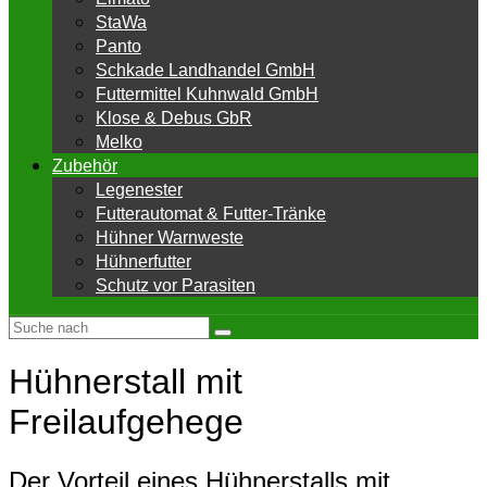
StaWa
Panto
Schkade Landhandel GmbH
Futtermittel Kuhnwald GmbH
Klose & Debus GbR
Melko
Zubehör
Legenester
Futterautomat & Futter-Tränke
Hühner Warnweste
Hühnerfutter
Schutz vor Parasiten
Hühnerstall mit
Freilaufgehege
Der Vorteil eines Hühnerstalls mit