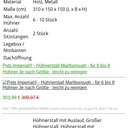
Material
Holz, Metall
Maße (cm)
310 x 150 x 150 (L x B x H)
Max. Anzahl
6 - 10 Stück
Hühner
Anzahl
2 Stück
Sitzstangen
Legebox /
Nistkasten
Dachöffnung
Pets Imperial® - Hühnerstall Marlborough - für 6 bis 8
Hühner Je nach Größe - leicht zu reinigen
301,99 €
399,97 €
inkl. 19% gesetzlicher MwSt.
Zuletzt aktualisiert am: August 8, 2026 7:44 am
Hühnerstall mit Auslauf, Großer
Hühnerstall, Hühnerstall mit