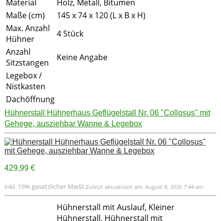
Material
Holz, Metall, Bitumen
Maße (cm)
145 x 74 x 120 (L x B x H)
Max. Anzahl
4 Stück
Hühner
Anzahl
Keine Angabe
Sitzstangen
Legebox /
Nistkasten
Dachöffnung
Hühnerstall Hühnerhaus Geflügelstall Nr. 06 "Collosus" mit
Gehege, ausziehbar Wanne & Legebox
429,99 €
inkl. 19% gesetzlicher MwSt.
Zuletzt aktualisiert am: August 8, 2026 7:44 am
Hühnerstall mit Auslauf, Kleiner
Hühnerstall, Hühnerstall mit