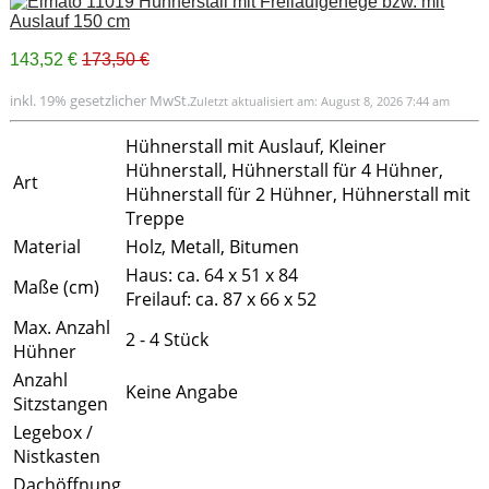
143,52 €
173,50 €
inkl. 19% gesetzlicher MwSt.
Zuletzt aktualisiert am: August 8, 2026 7:44 am
Hühnerstall mit Auslauf, Kleiner
Hühnerstall, Hühnerstall für 4 Hühner,
Art
Hühnerstall für 2 Hühner, Hühnerstall mit
Treppe
Material
Holz, Metall, Bitumen
Haus: ca. 64 x 51 x 84
Maße (cm)
Freilauf: ca. 87 x 66 x 52
Max. Anzahl
2 - 4 Stück
Hühner
Anzahl
Keine Angabe
Sitzstangen
Legebox /
Nistkasten
Dachöffnung