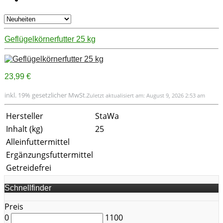
Geflügelkörnerfutter 25 kg
23,99 €
inkl. 19% gesetzlicher MwSt.
Zuletzt aktualisiert am: August 9, 2026 2:53 am
Hersteller
StaWa
Inhalt (kg)
25
Alleinfuttermittel
Ergänzungsfuttermittel
Getreidefrei
Schnellfinder
Preis
0
1100