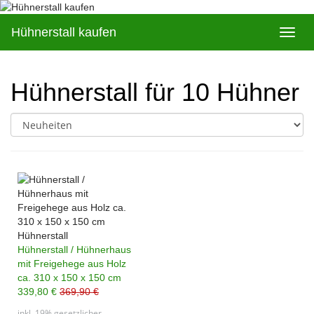
Skip
to
Hühnerstall kaufen
Toggl
main
navig
content
Hühnerstall für 10 Hühner
Hühnerstall
Hühnerstall / Hühnerhaus
mit Freigehege aus Holz
ca. 310 x 150 x 150 cm
339,80 €
369,90 €
inkl. 19% gesetzlicher