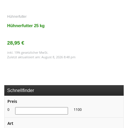
Hühnerfutter
Hühnerfutter 25 kg
28,95 €
inkl. 19% gesetzlicher MwSt.
Zuletzt aktualisiert am: August 8, 2026 8:48 pm
Schnellfinder
Preis
0
1100
Art