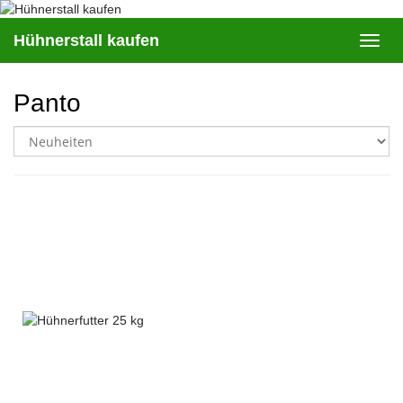
Skip
to
Hühnerstall kaufen
Toggl
main
navig
content
Panto