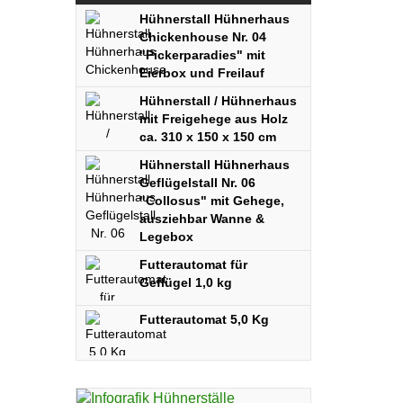
Hühnerstall Hühnerhaus
Chickenhouse Nr. 04
"Pickerparadies" mit
Eierbox und Freilauf
Hühnerstall / Hühnerhaus
mit Freigehege aus Holz
ca. 310 x 150 x 150 cm
Hühnerstall Hühnerhaus
Geflügelstall Nr. 06
"Collosus" mit Gehege,
ausziehbar Wanne &
Legebox
Futterautomat für
Geflügel 1,0 kg
Futterautomat 5,0 Kg