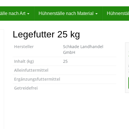
älle nach Art
Hühnerställe nach Material
Hühnerstäl
Legefutter 25 kg
Hersteller
Schkade Landhandel
GmbH
Inhalt (kg)
25
Alleinfuttermittel
Ergänzungsfuttermittel
Getreidefrei