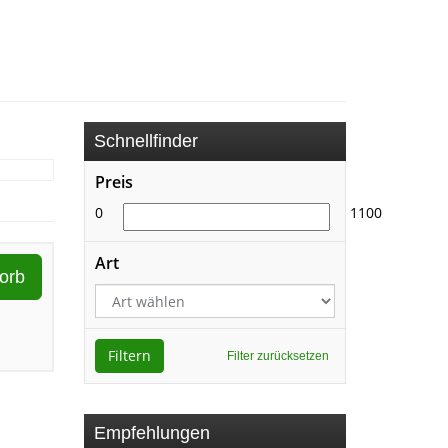
Schnellfinder
Preis
0
1100
Art
orb
Filtern
Filter zurücksetzen
Empfehlungen