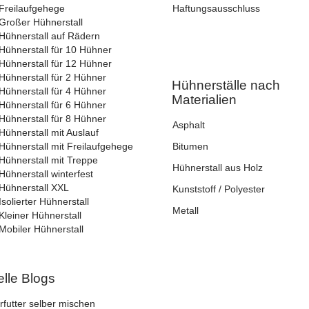
Freilaufgehege
Haftungsausschluss
Großer Hühnerstall
Pardot Berater
Hühnerstall auf Rädern
Salesforce Marketing Champio
Hühnerstall für 10 Hühner
Hühnerstall für 12 Hühner
Hühnerstall für 2 Hühner
Hühnerställe nach
Hühnerstall für 4 Hühner
Materialien
Hühnerstall für 6 Hühner
Hühnerstall für 8 Hühner
Asphalt
Hühnerstall mit Auslauf
Hühnerstall mit Freilaufgehege
Bitumen
Hühnerstall mit Treppe
Hühnerstall aus Holz
Hühnerstall winterfest
Hühnerstall XXL
Kunststoff / Polyester
Isolierter Hühnerstall
Metall
Kleiner Hühnerstall
Mobiler Hühnerstall
elle Blogs
futter selber mischen