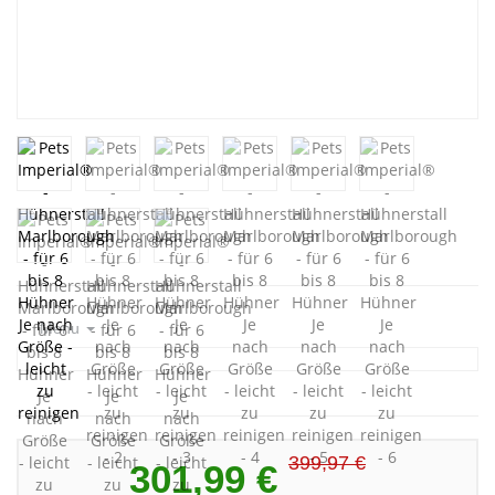
Menu
399,97 €
301,99 €