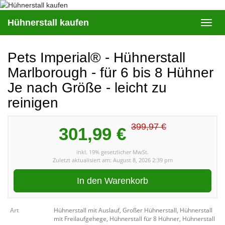
Skip
to
Hühnerstall kaufen
Toggl
main
navig
content
Pets Imperial® - Hühnerstall
Marlborough - für 6 bis 8 Hühner
Je nach Größe - leicht zu
reinigen
399,97 €
301,99 €
inkl. 19% gesetzlicher MwSt.
Zuletzt aktualisiert am: August 8, 2026 2:39 pm
In den Warenkorb
Art
Hühnerstall mit Auslauf, Großer Hühnerstall, Hühnerstall
mit Freilaufgehege, Hühnerstall für 8 Hühner, Hühnerstall