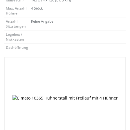
Maße (cm)
145 x 74 x 120 (L x B x H)
Max. Anzahl
4 Stück
Hühner
Anzahl
Keine Angabe
Sitzstangen
Legebox /
Nistkasten
Dachöffnung