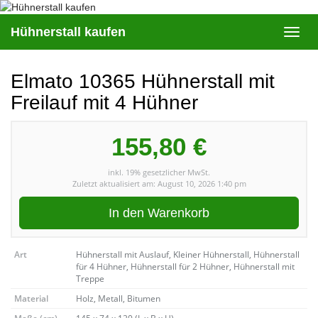
Skip
to
Hühnerstall kaufen
Toggl
main
navig
content
Elmato 10365 Hühnerstall mit
Freilauf mit 4 Hühner
155,80 €
inkl. 19% gesetzlicher MwSt.
Zuletzt aktualisiert am: August 10, 2026 1:40 pm
In den Warenkorb
Art
Hühnerstall mit Auslauf, Kleiner Hühnerstall, Hühnerstall
für 4 Hühner, Hühnerstall für 2 Hühner, Hühnerstall mit
Treppe
Material
Holz, Metall, Bitumen