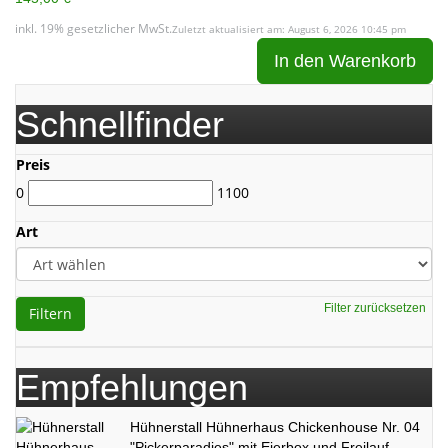
inkl. 19% gesetzlicher MwSt.
Zuletzt aktualisiert am: August 6, 2026 10:45 pm
In den Warenkorb
Schnellfinder
Preis
0
1100
Art
Filter zurücksetzen
Filtern
Empfehlungen
Hühnerstall Hühnerhaus Chickenhouse Nr. 04
"Pickerparadies" mit Eierbox und Freilauf