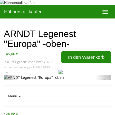
Skip
to
Hühnerstall kaufen
Toggl
main
navig
content
ARNDT Legenest
"Europa" -oben-
145,00 €
In den Warenkorb
inkl. 19% gesetzlicher MwSt.
Zuletzt
aktualisiert am: August 6, 2026 10:45
pm
Menu
145,00 €