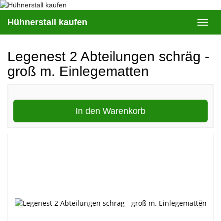
Skip
to
Hühnerstall kaufen
Toggl
main
navig
content
Legenest 2 Abteilungen schräg -
groß m. Einlegematten
In den Warenkorb