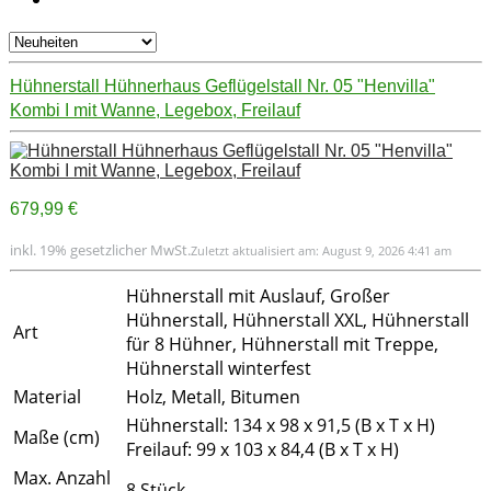
Hühnerstall Hühnerhaus Geflügelstall Nr. 05 "Henvilla"
Kombi I mit Wanne, Legebox, Freilauf
679,99 €
inkl. 19% gesetzlicher MwSt.
Zuletzt aktualisiert am: August 9, 2026 4:41 am
Hühnerstall mit Auslauf, Großer
Hühnerstall, Hühnerstall XXL, Hühnerstall
Art
für 8 Hühner, Hühnerstall mit Treppe,
Hühnerstall winterfest
Material
Holz, Metall, Bitumen
Hühnerstall: 134 x 98 x 91,5 (B x T x H)
Maße (cm)
Freilauf: 99 x 103 x 84,4 (B x T x H)
Max. Anzahl
8 Stück