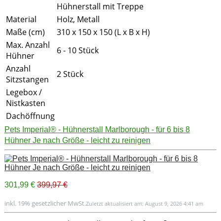
Hühnerstall mit Treppe
Material
Holz, Metall
Maße (cm)
310 x 150 x 150 (L x B x H)
Max. Anzahl
6 - 10 Stück
Hühner
Anzahl
2 Stück
Sitzstangen
Legebox /
Nistkasten
Dachöffnung
Pets Imperial® - Hühnerstall Marlborough - für 6 bis 8
Hühner Je nach Größe - leicht zu reinigen
301,99 €
399,97 €
inkl. 19% gesetzlicher MwSt.
Zuletzt aktualisiert am: August 9, 2026 4:41 am