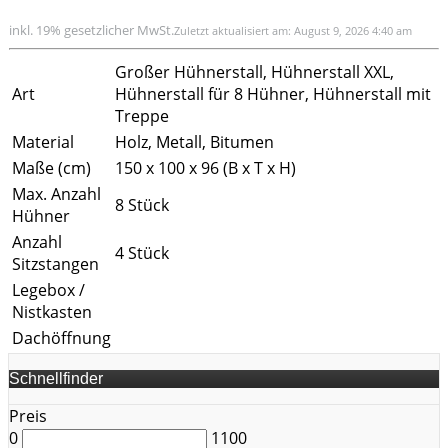
inkl. 19% gesetzlicher MwSt.
Zuletzt aktualisiert am: August 9, 2026 4:40 am
Großer Hühnerstall, Hühnerstall XXL,
Art
Hühnerstall für 8 Hühner, Hühnerstall mit
Treppe
Material
Holz, Metall, Bitumen
Maße (cm)
150 x 100 x 96 (B x T x H)
Max. Anzahl
8 Stück
Hühner
Anzahl
4 Stück
Sitzstangen
Legebox /
Nistkasten
Dachöffnung
Schnellfinder
Preis
0
1100