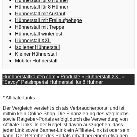
Hühnerstall für 6 Hühner
Hühnerstall für 8 Hühner
Hühnerstall mit Auslauf
Hühnerstall mit Freilaufgehege
Hühnerstall mit Treppe
Hühnerstall winterfest
Hühnerstall XXL
Isolierter Hühnerstall
Kleiner Hühnerstall
Mobiler Hühnerstall
Huehnerstallkaufen.com
»
Produkte
»
Hühnerstall XXL
»
"Savoy" PetsImperial Hühnerstall für 8 Hühner
* Affiliate-Links
Der Vergleich versteht sich als Verbraucherportal und ist
mithin kein Online-Shop. Die Finanzierung des Vergleichs-
sowie Ratgeber-Portals erfolgt durch die Verwendung von
Affiliate-Links. In der Regel ist davon auszugehen, dass
jeder Link sowie Banner-Link ein Affiliate-Link ist oder sein
kann. Der Betreiber des Portals erhält bei einem etwaigen