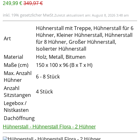
249,99 €
349,97 €
inkl. 19% gesetzlicher MwSt.
Zuletzt aktualisiert am: August 8, 2026 3:48 am
Hühnerstall mit Treppe, Hühnerstall für 6
Hühner, Kleiner Hühnerstall, Hühnerstall
Art
für 8 Hühner, Großer Hühnerstall,
Isolierter Hühnerstall
Material
Holz, Metall, Bitumen
Maße (cm)
150 x 100 x 96 (B x T x H)
Max. Anzahl
6 - 8 Stück
Hühner
Anzahl
4 Stück
Sitzstangen
Legebox /
Nistkasten
Dachöffnung
Hühnerstall - Hühnerstall Flora - 2 Hühner