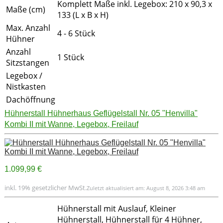
Komplett Maße inkl. Legebox: 210 x 90,3 x
Maße (cm)
133 (L x B x H)
Max. Anzahl
4 - 6 Stück
Hühner
Anzahl
1 Stück
Sitzstangen
Legebox /
Nistkasten
Dachöffnung
Hühnerstall Hühnerhaus Geflügelstall Nr. 05 "Henvilla"
Kombi II mit Wanne, Legebox, Freilauf
1.099,99 €
inkl. 19% gesetzlicher MwSt.
Zuletzt aktualisiert am: August 8, 2026 3:48 am
Hühnerstall mit Auslauf, Kleiner
Hühnerstall, Hühnerstall für 4 Hühner,