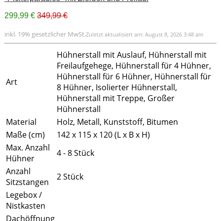
299,99 €
349,99 €
inkl. 19% gesetzlicher MwSt.
Zuletzt aktualisiert am: August 8, 2026 3:48 am
Hühnerstall mit Auslauf, Hühnerstall mit
Freilaufgehege, Hühnerstall für 4 Hühner,
Hühnerstall für 6 Hühner, Hühnerstall für
Art
8 Hühner, Isolierter Hühnerstall,
Hühnerstall mit Treppe, Großer
Hühnerstall
Material
Holz, Metall, Kunststoff, Bitumen
Maße (cm)
142 x 115 x 120 (L x B x H)
Max. Anzahl
4 - 8 Stück
Hühner
Anzahl
2 Stück
Sitzstangen
Legebox /
Nistkasten
Dachöffnung