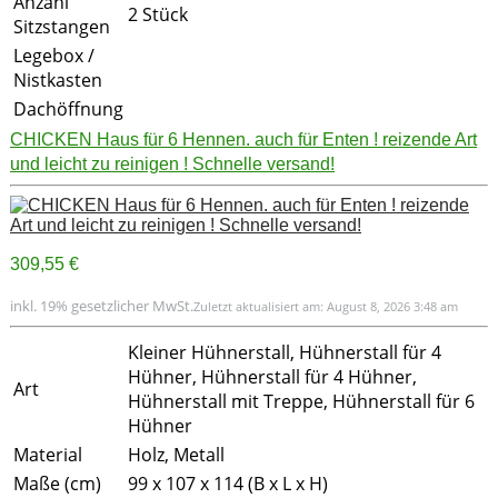
Anzahl
2 Stück
Sitzstangen
Legebox /
Nistkasten
Dachöffnung
CHICKEN Haus für 6 Hennen. auch für Enten ! reizende Art
und leicht zu reinigen ! Schnelle versand!
309,55 €
inkl. 19% gesetzlicher MwSt.
Zuletzt aktualisiert am: August 8, 2026 3:48 am
Kleiner Hühnerstall, Hühnerstall für 4
Hühner, Hühnerstall für 4 Hühner,
Art
Hühnerstall mit Treppe, Hühnerstall für 6
Hühner
Material
Holz, Metall
Maße (cm)
99 x 107 x 114 (B x L x H)