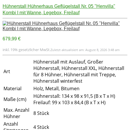
Hühnerstall Hühnerhaus Geflügelstall Nr. 05 "Henvilla"
Kombi I mit Wanne, Legebox, Freilauf
679,99 €
inkl. 19% gesetzlicher MwSt.
Zuletzt aktualisiert am: August 8, 2026 3:48 am
Hühnerstall mit Auslauf, Großer
Hühnerstall, Hühnerstall XXL, Hühnerstall
Art
für 8 Hühner, Hühnerstall mit Treppe,
Hühnerstall winterfest
Material
Holz, Metall, Bitumen
Hühnerstall: 134 x 98 x 91,5 (B x T x H)
Maße (cm)
Freilauf: 99 x 103 x 84,4 (B x T x H)
Max. Anzahl
8 Stück
Hühner
Anzahl
4 Stück