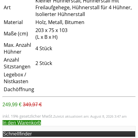
Kleiner Hühnerstall, Hühnerstall mit
Art
Freilaufgehege, Hühnerstall für 4 Hühner,
Isolierter Hühnerstall
Material
Holz, Metall, Bitumen
203 x 75 x 103
Maße (cm)
(L x B x H)
Max. Anzahl
4 Stück
Hühner
Anzahl
2 Stück
Sitzstangen
Legebox /
Nistkasten
Dachöffnung
249,99 €
349,97 €
inkl. 19% gesetzlicher MwSt.
Zuletzt aktualisiert am: August 8, 2026 3:47 am
In den Warenkorb
Schnellfinder