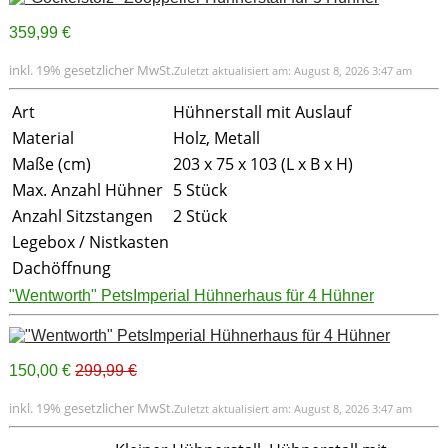
359,99 €
inkl. 19% gesetzlicher MwSt.
Zuletzt aktualisiert am: August 8, 2026 3:47 am
Art
Hühnerstall mit Auslauf
Material
Holz, Metall
Maße (cm)
203 x 75 x 103 (L x B x H)
Max. Anzahl Hühner
5 Stück
Anzahl Sitzstangen
2 Stück
Legebox / Nistkasten
Dachöffnung
"Wentworth" PetsImperial Hühnerhaus für 4 Hühner
150,00 €
299,99 €
inkl. 19% gesetzlicher MwSt.
Zuletzt aktualisiert am: August 8, 2026 3:47 am