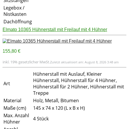
Sitzstangen
Legebox /
Nistkasten
Dachöffnung
Elmato 10365 Hühnerstall mit Freilauf mit 4 Hühner
155,80 €
inkl. 19% gesetzlicher MwSt.
Zuletzt aktualisiert am: August 8, 2026 3:48 am
Hühnerstall mit Auslauf, Kleiner
Hühnerstall, Hühnerstall für 4 Hühner,
Art
Hühnerstall für 2 Hühner, Hühnerstall mit
Treppe
Material
Holz, Metall, Bitumen
Maße (cm)
145 x 74 x 120 (L x B x H)
Max. Anzahl
4 Stück
Hühner