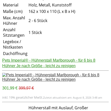
Material
Holz, Metall, Kunststoff
Maße (cm)
162 x 100 x 110 (L x B x H)
Max. Anzahl
2 - 6 Stück
Hühner
Anzahl
1 Stück
Sitzstangen
Legebox /
Nistkasten
Dachöffnung
Pets Imperial® - Hühnerstall Marlborough - für 6 bis 8
Hühner Je nach Größe - leicht zu reinigen
301,99 €
399,97 €
inkl. 19% gesetzlicher MwSt.
Zuletzt aktualisiert am: August 8, 2026 3:48 am
Hühnerstall mit Auslauf, Großer