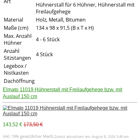
Art
Hühnerstall für 6 Hühner, Hühnerstall mit
Freilaufgehege
Material
Holz, Metall, Bitumen
Maße (cm)
134 x 98 x 91,5 (B x T x H)
Max. Anzahl
4 - 6 Stück
Hühner
Anzahl
4 Stück
Sitzstangen
Legebox /
Nistkasten
Dachöffnung
Elmato 11019 Hühnerstall mit Freilaufgehege bzw. mit
Auslauf 150 cm
143,52 €
173,50 €
inkl. 19% gesetzlicher MwSt.
Zuletzt aktualisiert am: August 8, 2026 3:48 am