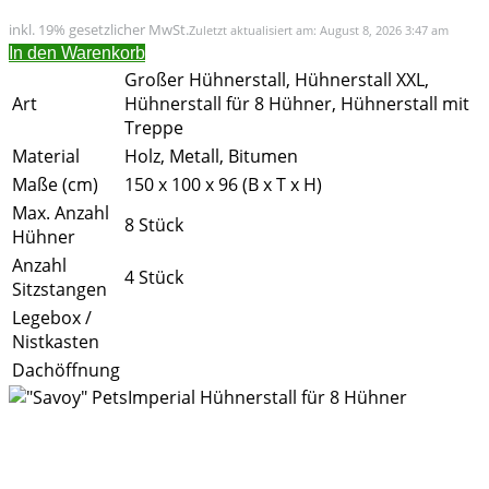
inkl. 19% gesetzlicher MwSt.
Zuletzt aktualisiert am: August 8, 2026 3:47 am
In den Warenkorb
Großer Hühnerstall, Hühnerstall XXL,
Art
Hühnerstall für 8 Hühner, Hühnerstall mit
Treppe
Material
Holz, Metall, Bitumen
Maße (cm)
150 x 100 x 96 (B x T x H)
Max. Anzahl
8 Stück
Hühner
Anzahl
4 Stück
Sitzstangen
Legebox /
Nistkasten
Dachöffnung