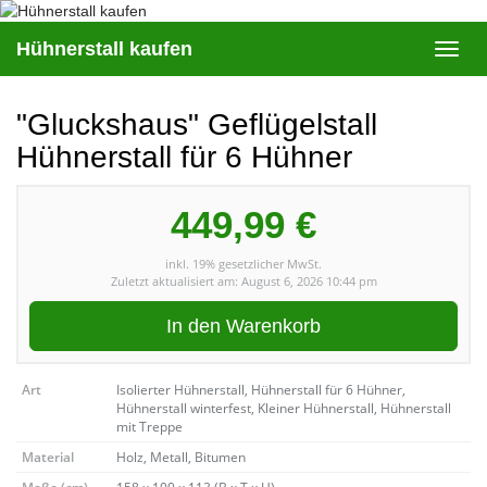
Skip
to
Hühnerstall kaufen
Toggl
main
navig
content
"Gluckshaus" Geflügelstall
Hühnerstall für 6 Hühner
449,99 €
inkl. 19% gesetzlicher MwSt.
Zuletzt aktualisiert am: August 6, 2026 10:44 pm
In den Warenkorb
Art
Isolierter Hühnerstall, Hühnerstall für 6 Hühner,
Hühnerstall winterfest, Kleiner Hühnerstall, Hühnerstall
mit Treppe
Material
Holz, Metall, Bitumen