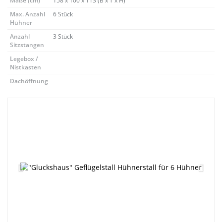
Maße (cm)
158 x 100 x 113 (B x T x H)
Max. Anzahl
6 Stück
Hühner
Anzahl
3 Stück
Sitzstangen
Legebox /
Nistkasten
Dachöffnung